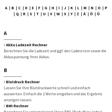
A
B
C
D
E
F
G
H
I
J
K
L
M
N
O
P
Q
R
S
T
U
V
W
X
Y
Z
Ä
Ö
Ü
A
Akku Ladezeit Rechner
Berechnen Sie die Ladezeit und ggf. den Ladestrom sowie die
Akkuspannung Ihrer Akkus.
B
Blutdruck Rechner
Lassen Sie Ihre Blutdruckwerte schnell und einfach
auswerten. Einfach die 2 Werte eingeben und das Ergebnis
anzeigen lassen.
BMI Rechner
Berechnen Sie unkompliziert Ihren BMI (Body Mass Index)